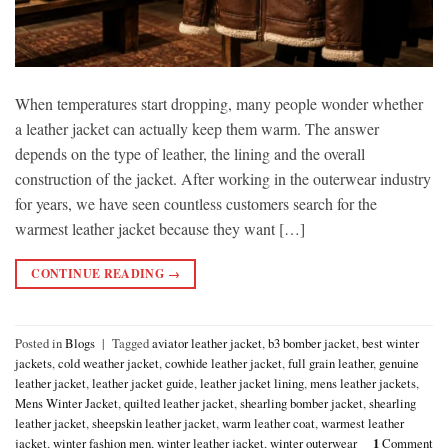
When temperatures start dropping, many people wonder whether
a leather jacket can actually keep them warm. The answer
depends on the type of leather, the lining and the overall
construction of the jacket. After working in the outerwear industry
for years, we have seen countless customers search for the
warmest leather jacket because they want […]
CONTINUE READING
→
Posted in
Blogs
|
Tagged
aviator leather jacket
,
b3 bomber jacket
,
best winter
jackets
,
cold weather jacket
,
cowhide leather jacket
,
full grain leather
,
genuine
leather jacket
,
leather jacket guide
,
leather jacket lining
,
mens leather jackets
,
Mens Winter Jacket
,
quilted leather jacket
,
shearling bomber jacket
,
shearling
leather jacket
,
sheepskin leather jacket
,
warm leather coat
,
warmest leather
jacket
,
winter fashion men
,
winter leather jacket
,
winter outerwear
1
Comment