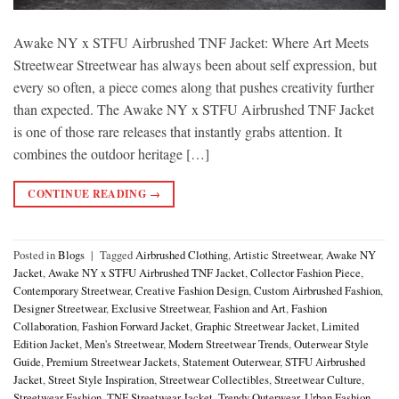
Awake NY x STFU Airbrushed TNF Jacket: Where Art Meets
Streetwear Streetwear has always been about self expression, but
every so often, a piece comes along that pushes creativity further
than expected. The Awake NY x STFU Airbrushed TNF Jacket
is one of those rare releases that instantly grabs attention. It
combines the outdoor heritage […]
CONTINUE READING
→
Posted in
Blogs
|
Tagged
Airbrushed Clothing
,
Artistic Streetwear
,
Awake NY
Jacket
,
Awake NY x STFU Airbrushed TNF Jacket
,
Collector Fashion Piece
,
Contemporary Streetwear
,
Creative Fashion Design
,
Custom Airbrushed Fashion
,
Designer Streetwear
,
Exclusive Streetwear
,
Fashion and Art
,
Fashion
Collaboration
,
Fashion Forward Jacket
,
Graphic Streetwear Jacket
,
Limited
Edition Jacket
,
Men's Streetwear
,
Modern Streetwear Trends
,
Outerwear Style
Guide
,
Premium Streetwear Jackets
,
Statement Outerwear
,
STFU Airbrushed
Jacket
,
Street Style Inspiration
,
Streetwear Collectibles
,
Streetwear Culture
,
Streetwear Fashion
,
TNF Streetwear Jacket
,
Trendy Outerwear
,
Urban Fashion