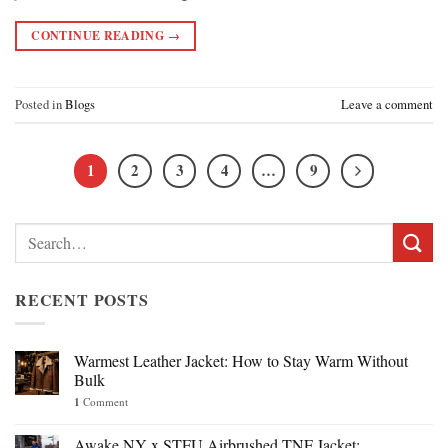
CONTINUE READING
→
Posted in
Blogs
Leave a comment
1
2
3
4
…
9
Search
for:
RECENT POSTS
Warmest Leather Jacket: How to Stay Warm Without
Bulk
1
Comment
Awake NY x STFU Airbrushed TNF Jacket: