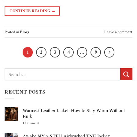
CONTINUE READING
→
Posted in
Blogs
Leave a comment
1
2
3
4
…
9
Search
for:
RECENT POSTS
Warmest Leather Jacket: How to Stay Warm Without
Bulk
1
Comment
Awake NY x STFU Airbrushed TNF Jacket: