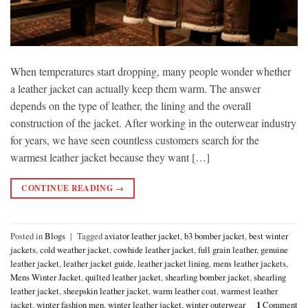
When temperatures start dropping, many people wonder whether
a leather jacket can actually keep them warm. The answer
depends on the type of leather, the lining and the overall
construction of the jacket. After working in the outerwear industry
for years, we have seen countless customers search for the
warmest leather jacket because they want […]
CONTINUE READING
→
Posted in
Blogs
|
Tagged
aviator leather jacket
,
b3 bomber jacket
,
best winter
jackets
,
cold weather jacket
,
cowhide leather jacket
,
full grain leather
,
genuine
leather jacket
,
leather jacket guide
,
leather jacket lining
,
mens leather jackets
,
Mens Winter Jacket
,
quilted leather jacket
,
shearling bomber jacket
,
shearling
leather jacket
,
sheepskin leather jacket
,
warm leather coat
,
warmest leather
jacket
,
winter fashion men
,
winter leather jacket
,
winter outerwear
1
Comment