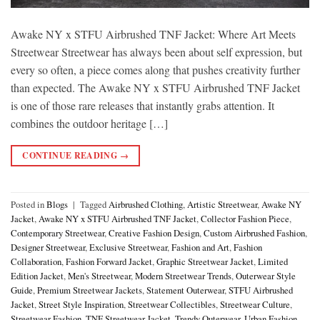
Awake NY x STFU Airbrushed TNF Jacket: Where Art Meets
Streetwear Streetwear has always been about self expression, but
every so often, a piece comes along that pushes creativity further
than expected. The Awake NY x STFU Airbrushed TNF Jacket
is one of those rare releases that instantly grabs attention. It
combines the outdoor heritage […]
CONTINUE READING
→
Posted in
Blogs
|
Tagged
Airbrushed Clothing
,
Artistic Streetwear
,
Awake NY
Jacket
,
Awake NY x STFU Airbrushed TNF Jacket
,
Collector Fashion Piece
,
Contemporary Streetwear
,
Creative Fashion Design
,
Custom Airbrushed Fashion
,
Designer Streetwear
,
Exclusive Streetwear
,
Fashion and Art
,
Fashion
Collaboration
,
Fashion Forward Jacket
,
Graphic Streetwear Jacket
,
Limited
Edition Jacket
,
Men's Streetwear
,
Modern Streetwear Trends
,
Outerwear Style
Guide
,
Premium Streetwear Jackets
,
Statement Outerwear
,
STFU Airbrushed
Jacket
,
Street Style Inspiration
,
Streetwear Collectibles
,
Streetwear Culture
,
Streetwear Fashion
,
TNF Streetwear Jacket
,
Trendy Outerwear
,
Urban Fashion